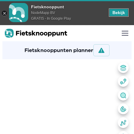
Fietsknooppunt
Bekijk
NodeMapp BV
GRATIS - In Google Play
Fietsknooppunten planner