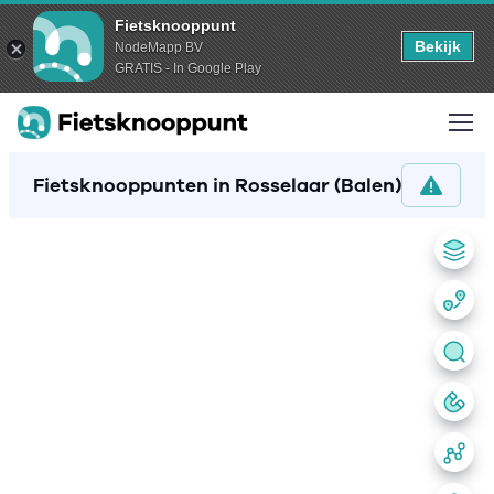
Fietsknooppunt
Bekijk
NodeMapp BV
GRATIS - In Google Play
Fietsknooppunten in Rosselaar (Balen)