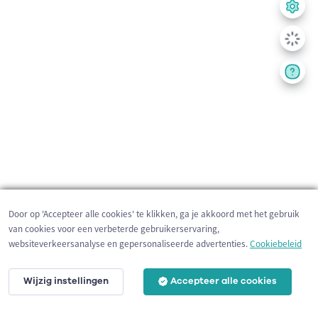
Door op 'Accepteer alle cookies' te klikken, ga je akkoord met het gebruik
van cookies voor een verbeterde gebruikerservaring,
websiteverkeersanalyse en gepersonaliseerde advertenties.
Cookiebeleid
Wijzig instellingen
Accepteer alle cookies
200 m
©
OpenStreetMap
contributors,
Tracestrack