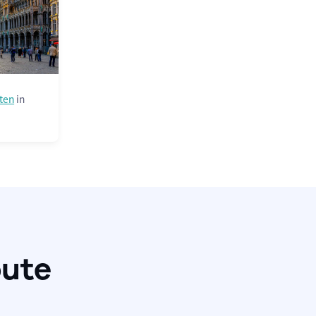
ten
in
oute