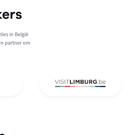
ers
ies in België
en partner om