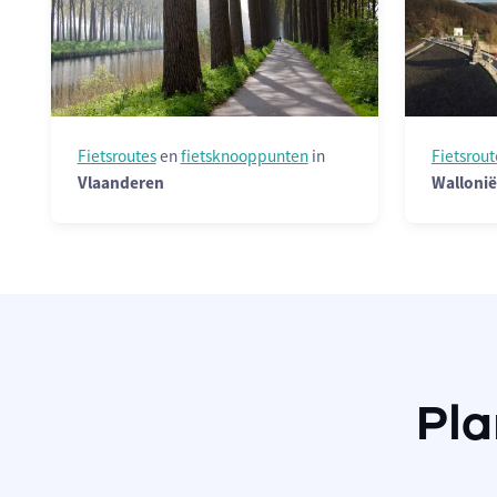
Fietsroutes
en
fietsknooppunten
in
Fietsrout
Vlaanderen
Wallonië
Pla