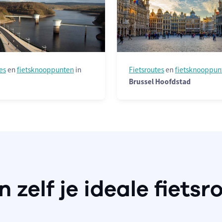
es
en
fietsknooppunten
in
Fietsroutes
en
fietsknooppun
Brussel Hoofdstad
n zelf je ideale fietsr