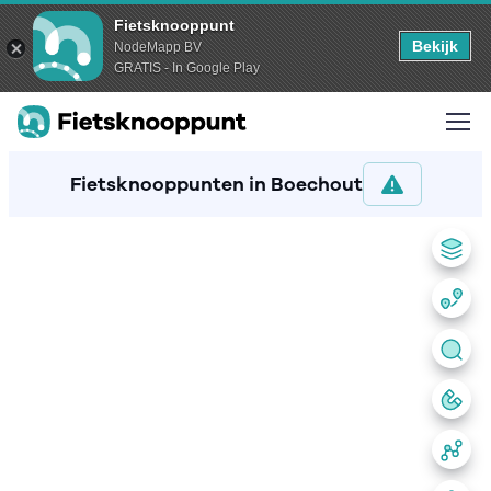
Fietsknooppunt
Bekijk
NodeMapp BV
GRATIS - In Google Play
Fietsknooppunten in Boechout