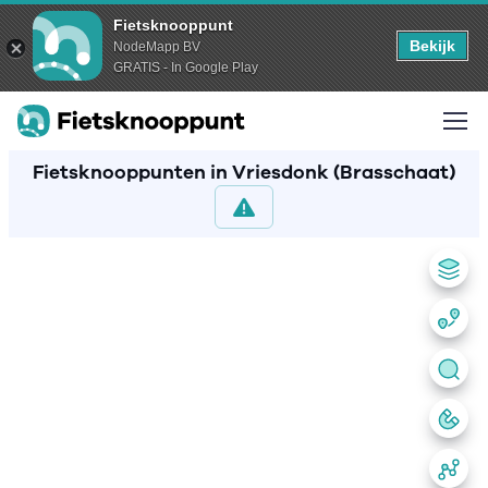
Fietsknooppunt
Bekijk
NodeMapp BV
GRATIS - In Google Play
Fietsknooppunten in Vriesdonk (Brasschaat)