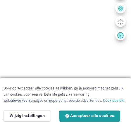
Door op 'Accepteer alle cookies' te klikken, ga je akkoord met het gebruik
van cookies voor een verbeterde gebruikerservaring,
websiteverkeersanalyse en gepersonaliseerde advertenties.
Cookiebeleid
Wijzig instellingen
Accepteer alle cookies
200 m
©
OpenStreetMap
contributors,
Tracestrack