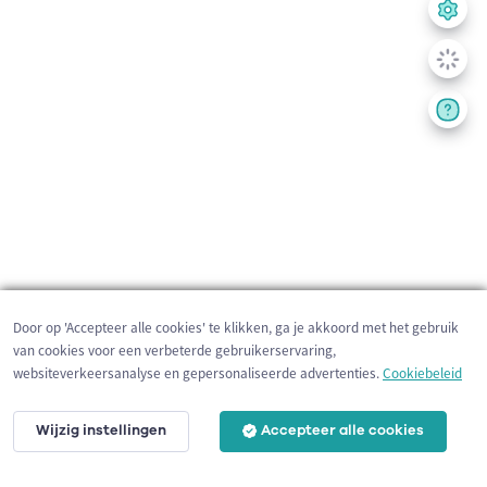
Door op 'Accepteer alle cookies' te klikken, ga je akkoord met het gebruik
van cookies voor een verbeterde gebruikerservaring,
websiteverkeersanalyse en gepersonaliseerde advertenties.
Cookiebeleid
Wijzig instellingen
Accepteer alle cookies
200 m
©
OpenStreetMap
contributors,
Tracestrack