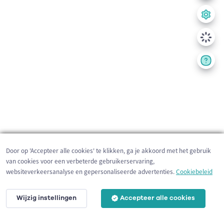
Door op 'Accepteer alle cookies' te klikken, ga je akkoord met het gebruik
van cookies voor een verbeterde gebruikerservaring,
websiteverkeersanalyse en gepersonaliseerde advertenties.
Cookiebeleid
Wijzig instellingen
Accepteer alle cookies
200 m
©
OpenStreetMap
contributors,
Tracestrack