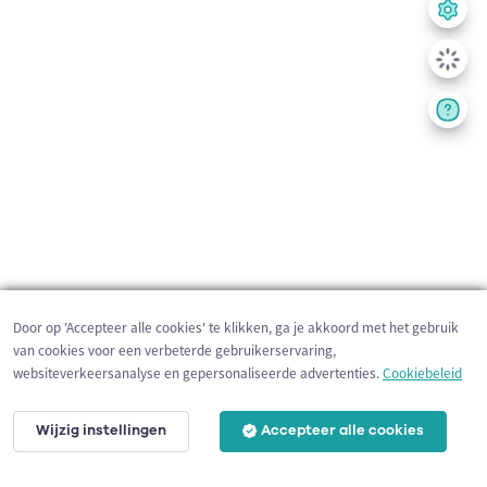
Door op 'Accepteer alle cookies' te klikken, ga je akkoord met het gebruik
van cookies voor een verbeterde gebruikerservaring,
websiteverkeersanalyse en gepersonaliseerde advertenties.
Cookiebeleid
Wijzig instellingen
Accepteer alle cookies
200 m
©
OpenStreetMap
contributors,
Tracestrack