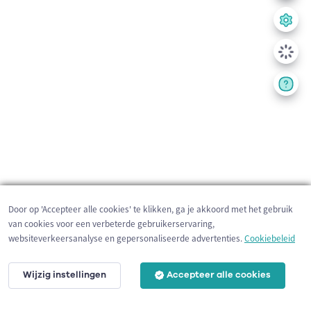
Door op 'Accepteer alle cookies' te klikken, ga je akkoord met het gebruik
van cookies voor een verbeterde gebruikerservaring,
websiteverkeersanalyse en gepersonaliseerde advertenties.
Cookiebeleid
Wijzig instellingen
Accepteer alle cookies
200 m
©
OpenStreetMap
contributors,
Tracestrack