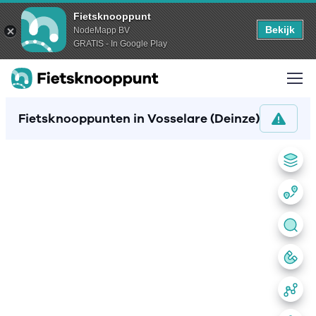
Fietsknooppunt
Bekijk
NodeMapp BV
GRATIS - In Google Play
Fietsknooppunten in Vosselare (Deinze)