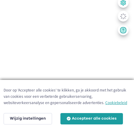
Door op 'Accepteer alle cookies' te klikken, ga je akkoord met het gebruik
van cookies voor een verbeterde gebruikerservaring,
websiteverkeersanalyse en gepersonaliseerde advertenties.
Cookiebeleid
Wijzig instellingen
Accepteer alle cookies
200 m
©
OpenStreetMap
contributors,
Tracestrack