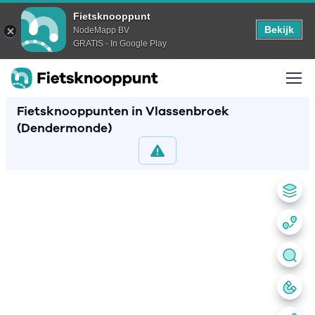
Fietsknooppunt
Bekijk
NodeMapp BV
GRATIS - In Google Play
Fietsknooppunten in Vlassenbroek
(Dendermonde)