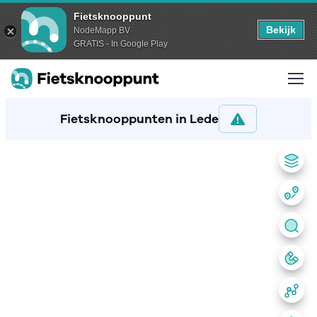
Fietsknooppunt
Bekijk
NodeMapp BV
GRATIS - In Google Play
Fietsknooppunten in Lede