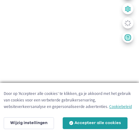
Door op 'Accepteer alle cookies' te klikken, ga je akkoord met het gebruik
van cookies voor een verbeterde gebruikerservaring,
websiteverkeersanalyse en gepersonaliseerde advertenties.
Cookiebeleid
Wijzig instellingen
Accepteer alle cookies
200 m
©
OpenStreetMap
contributors,
Tracestrack