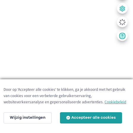
Door op 'Accepteer alle cookies' te klikken, ga je akkoord met het gebruik
van cookies voor een verbeterde gebruikerservaring,
websiteverkeersanalyse en gepersonaliseerde advertenties.
Cookiebeleid
Wijzig instellingen
Accepteer alle cookies
200 m
©
OpenStreetMap
contributors,
Tracestrack