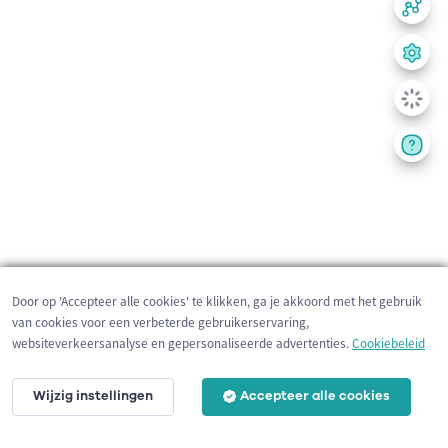
Door op 'Accepteer alle cookies' te klikken, ga je akkoord met het gebruik
van cookies voor een verbeterde gebruikerservaring,
websiteverkeersanalyse en gepersonaliseerde advertenties.
Cookiebeleid
Wijzig instellingen
Accepteer alle cookies
200 m
©
OpenStreetMap
contributors,
Tracestrack