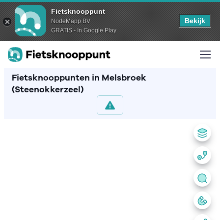
Fietsknooppunt
Bekijk
NodeMapp BV
GRATIS - In Google Play
Fietsknooppunten in Melsbroek
(Steenokkerzeel)