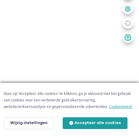
Door op 'Accepteer alle cookies' te klikken, ga je akkoord met het gebruik
van cookies voor een verbeterde gebruikerservaring,
websiteverkeersanalyse en gepersonaliseerde advertenties.
Cookiebeleid
Wijzig instellingen
Accepteer alle cookies
200 m
©
OpenStreetMap
contributors,
Tracestrack