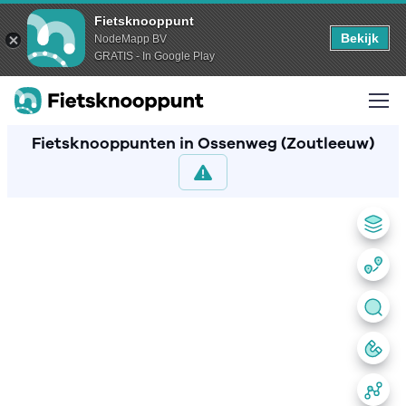
Fietsknooppunt
Bekijk
NodeMapp BV
GRATIS - In Google Play
Fietsknooppunten in Ossenweg (Zoutleeuw)