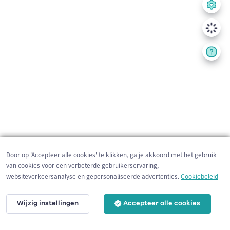
Door op 'Accepteer alle cookies' te klikken, ga je akkoord met het gebruik
van cookies voor een verbeterde gebruikerservaring,
websiteverkeersanalyse en gepersonaliseerde advertenties.
Cookiebeleid
Wijzig instellingen
Accepteer alle cookies
200 m
©
OpenStreetMap
contributors,
Tracestrack