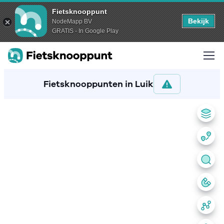
Fietsknooppunt
Bekijk
NodeMapp BV
GRATIS - In Google Play
Fietsknooppunten in Luik