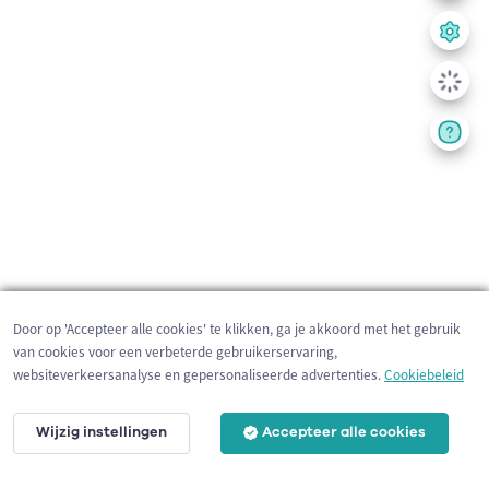
Door op 'Accepteer alle cookies' te klikken, ga je akkoord met het gebruik
van cookies voor een verbeterde gebruikerservaring,
websiteverkeersanalyse en gepersonaliseerde advertenties.
Cookiebeleid
Wijzig instellingen
Accepteer alle cookies
200 m
©
OpenStreetMap
contributors,
Tracestrack