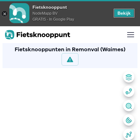
Fietsknooppunt
Bekijk
NodeMapp BV
GRATIS - In Google Play
Fietsknooppunten in Remonval (Waimes)