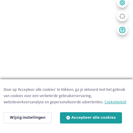
Door op 'Accepteer alle cookies' te klikken, ga je akkoord met het gebruik
van cookies voor een verbeterde gebruikerservaring,
websiteverkeersanalyse en gepersonaliseerde advertenties.
Cookiebeleid
Wijzig instellingen
Accepteer alle cookies
200 m
©
OpenStreetMap
contributors,
Tracestrack