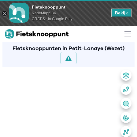
Fietsknooppunt
Bekijk
NodeMapp BV
GRATIS - In Google Play
Fietsknooppunten in Petit-Lanaye (Wezet)