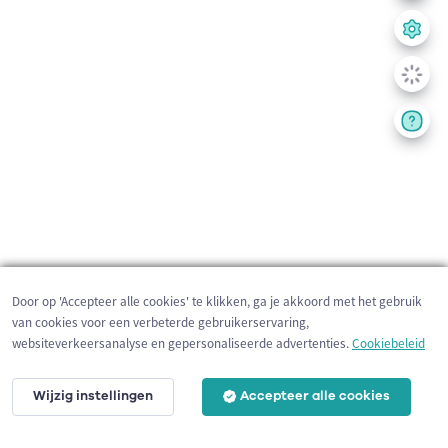
Door op 'Accepteer alle cookies' te klikken, ga je akkoord met het gebruik
van cookies voor een verbeterde gebruikerservaring,
websiteverkeersanalyse en gepersonaliseerde advertenties.
Cookiebeleid
Wijzig instellingen
Accepteer alle cookies
200 m
©
OpenStreetMap
contributors,
Tracestrack