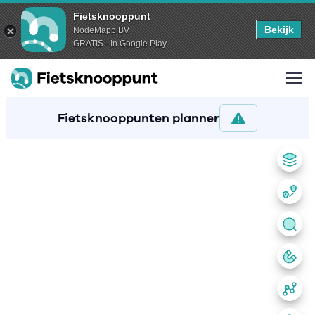
Fietsknooppunt
Bekijk
NodeMapp BV
GRATIS - In Google Play
Fietsknooppunten planner