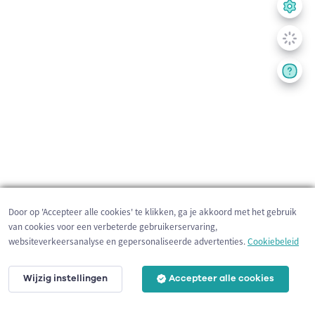
Door op 'Accepteer alle cookies' te klikken, ga je akkoord met het gebruik
van cookies voor een verbeterde gebruikerservaring,
websiteverkeersanalyse en gepersonaliseerde advertenties.
Cookiebeleid
Wijzig instellingen
Accepteer alle cookies
200 m
©
OpenStreetMap
contributors,
Tracestrack