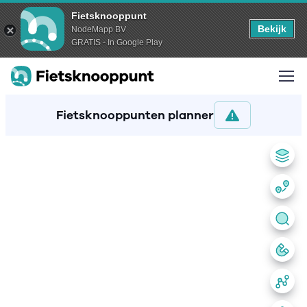
Fietsknooppunt
Bekijk
NodeMapp BV
GRATIS - In Google Play
Fietsknooppunten planner