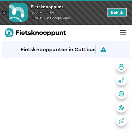
Fietsknooppunt
Bekijk
NodeMapp BV
GRATIS - In Google Play
Fietsknooppunten in Cottbus