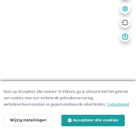
Door op 'Accepteer alle cookies' te klikken, ga je akkoord met het gebruik
van cookies voor een verbeterde gebruikerservaring,
websiteverkeersanalyse en gepersonaliseerde advertenties.
Cookiebeleid
Wijzig instellingen
Accepteer alle cookies
200 m
©
OpenStreetMap
contributors,
Tracestrack