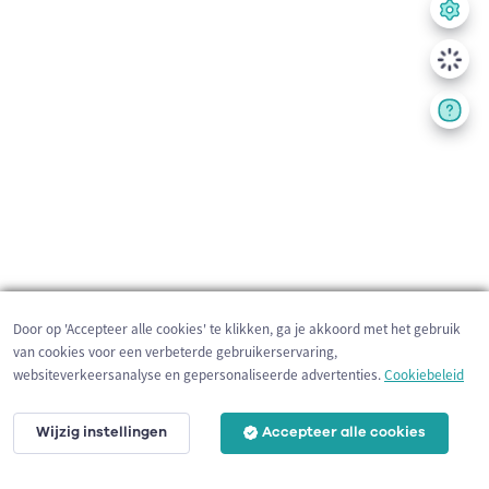
Door op 'Accepteer alle cookies' te klikken, ga je akkoord met het gebruik
van cookies voor een verbeterde gebruikerservaring,
websiteverkeersanalyse en gepersonaliseerde advertenties.
Cookiebeleid
Wijzig instellingen
Accepteer alle cookies
200 m
©
OpenStreetMap
contributors,
Tracestrack