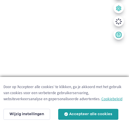
Door op 'Accepteer alle cookies' te klikken, ga je akkoord met het gebruik
van cookies voor een verbeterde gebruikerservaring,
websiteverkeersanalyse en gepersonaliseerde advertenties.
Cookiebeleid
Wijzig instellingen
Accepteer alle cookies
200 m
©
OpenStreetMap
contributors,
Tracestrack