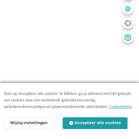
Door op 'Accepteer alle cookies' te klikken, ga je akkoord met het gebruik
van cookies voor een verbeterde gebruikerservaring,
websiteverkeersanalyse en gepersonaliseerde advertenties.
Cookiebeleid
Wijzig instellingen
Accepteer alle cookies
200 m
©
OpenStreetMap
contributors,
Tracestrack