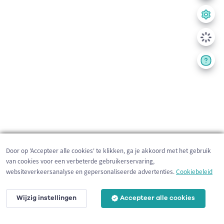
Door op 'Accepteer alle cookies' te klikken, ga je akkoord met het gebruik
van cookies voor een verbeterde gebruikerservaring,
websiteverkeersanalyse en gepersonaliseerde advertenties.
Cookiebeleid
Wijzig instellingen
Accepteer alle cookies
200 m
©
OpenStreetMap
contributors,
Tracestrack