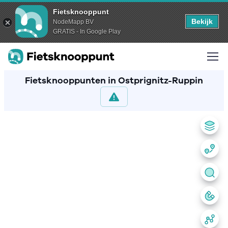
Fietsknooppunt
Bekijk
NodeMapp BV
GRATIS - In Google Play
Fietsknooppunten in Ostprignitz-Ruppin