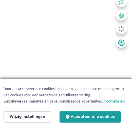
Door op 'Accepteer alle cookies' te klikken, ga je akkoord met het gebruik
van cookies voor een verbeterde gebruikerservaring,
websiteverkeersanalyse en gepersonaliseerde advertenties.
Cookiebeleid
Wijzig instellingen
Accepteer alle cookies
200 m
©
OpenStreetMap
contributors,
Tracestrack