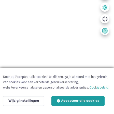
Door op 'Accepteer alle cookies' te klikken, ga je akkoord met het gebruik
van cookies voor een verbeterde gebruikerservaring,
websiteverkeersanalyse en gepersonaliseerde advertenties.
Cookiebeleid
Wijzig instellingen
Accepteer alle cookies
200 m
©
OpenStreetMap
contributors,
Tracestrack