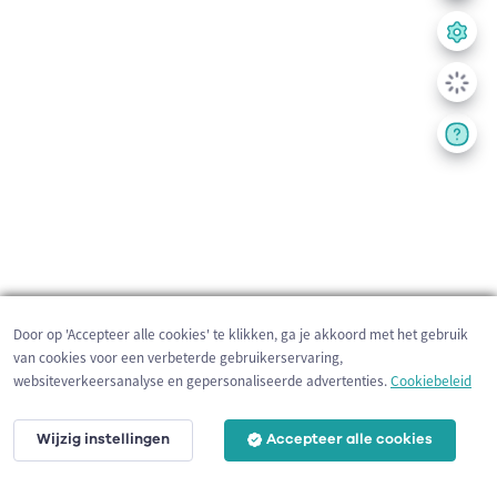
Door op 'Accepteer alle cookies' te klikken, ga je akkoord met het gebruik
van cookies voor een verbeterde gebruikerservaring,
websiteverkeersanalyse en gepersonaliseerde advertenties.
Cookiebeleid
Wijzig instellingen
Accepteer alle cookies
200 m
©
OpenStreetMap
contributors,
Tracestrack