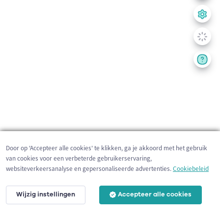
Door op 'Accepteer alle cookies' te klikken, ga je akkoord met het gebruik
van cookies voor een verbeterde gebruikerservaring,
websiteverkeersanalyse en gepersonaliseerde advertenties.
Cookiebeleid
Wijzig instellingen
Accepteer alle cookies
200 m
©
OpenStreetMap
contributors,
Tracestrack