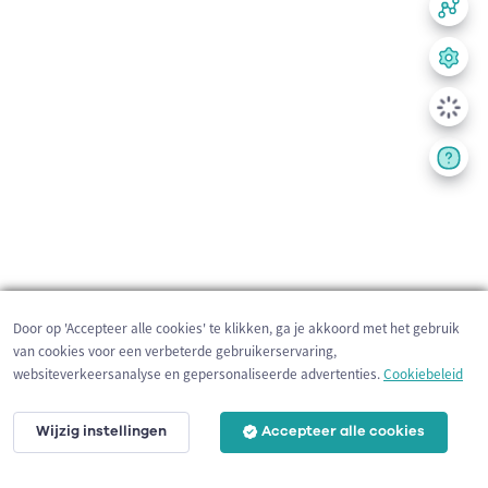
Door op 'Accepteer alle cookies' te klikken, ga je akkoord met het gebruik
van cookies voor een verbeterde gebruikerservaring,
websiteverkeersanalyse en gepersonaliseerde advertenties.
Cookiebeleid
Wijzig instellingen
Accepteer alle cookies
200 m
©
OpenStreetMap
contributors,
Tracestrack