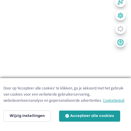
Door op 'Accepteer alle cookies' te klikken, ga je akkoord met het gebruik
van cookies voor een verbeterde gebruikerservaring,
websiteverkeersanalyse en gepersonaliseerde advertenties.
Cookiebeleid
Wijzig instellingen
Accepteer alle cookies
200 m
©
OpenStreetMap
contributors,
Tracestrack