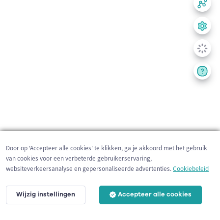
Door op 'Accepteer alle cookies' te klikken, ga je akkoord met het gebruik
van cookies voor een verbeterde gebruikerservaring,
websiteverkeersanalyse en gepersonaliseerde advertenties.
Cookiebeleid
Wijzig instellingen
Accepteer alle cookies
200 m
©
OpenStreetMap
contributors,
Tracestrack