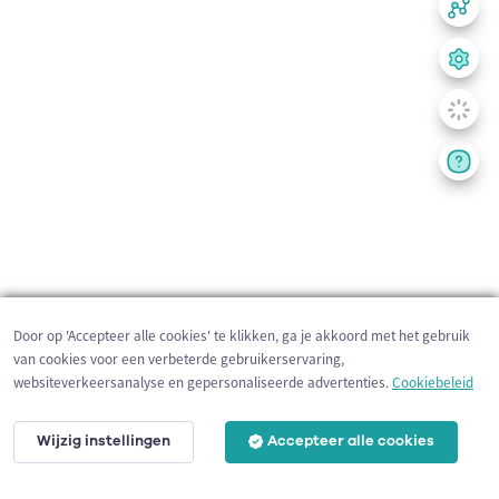
Door op 'Accepteer alle cookies' te klikken, ga je akkoord met het gebruik
van cookies voor een verbeterde gebruikerservaring,
websiteverkeersanalyse en gepersonaliseerde advertenties.
Cookiebeleid
Wijzig instellingen
Accepteer alle cookies
200 m
©
OpenStreetMap
contributors,
Tracestrack