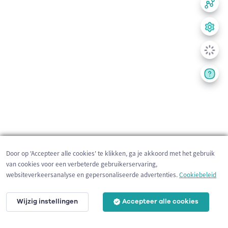
Door op 'Accepteer alle cookies' te klikken, ga je akkoord met het gebruik
van cookies voor een verbeterde gebruikerservaring,
websiteverkeersanalyse en gepersonaliseerde advertenties.
Cookiebeleid
Wijzig instellingen
Accepteer alle cookies
200 m
©
OpenStreetMap
contributors,
Tracestrack