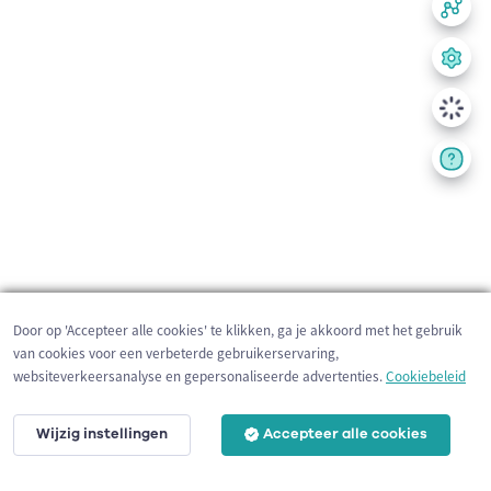
Door op 'Accepteer alle cookies' te klikken, ga je akkoord met het gebruik
van cookies voor een verbeterde gebruikerservaring,
websiteverkeersanalyse en gepersonaliseerde advertenties.
Cookiebeleid
Wijzig instellingen
Accepteer alle cookies
200 m
©
OpenStreetMap
contributors,
Tracestrack