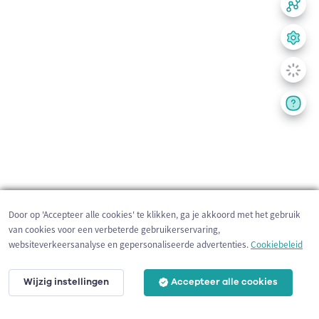
Door op 'Accepteer alle cookies' te klikken, ga je akkoord met het gebruik
van cookies voor een verbeterde gebruikerservaring,
websiteverkeersanalyse en gepersonaliseerde advertenties.
Cookiebeleid
Wijzig instellingen
Accepteer alle cookies
200 m
©
OpenStreetMap
contributors,
Tracestrack