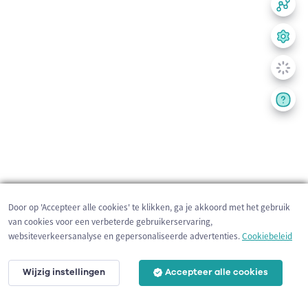
Door op 'Accepteer alle cookies' te klikken, ga je akkoord met het gebruik
van cookies voor een verbeterde gebruikerservaring,
websiteverkeersanalyse en gepersonaliseerde advertenties.
Cookiebeleid
Wijzig instellingen
Accepteer alle cookies
200 m
©
OpenStreetMap
contributors,
Tracestrack