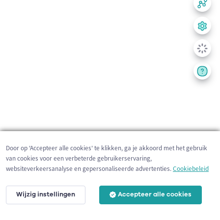
Door op 'Accepteer alle cookies' te klikken, ga je akkoord met het gebruik
van cookies voor een verbeterde gebruikerservaring,
websiteverkeersanalyse en gepersonaliseerde advertenties.
Cookiebeleid
Wijzig instellingen
Accepteer alle cookies
200 m
©
OpenStreetMap
contributors,
Tracestrack