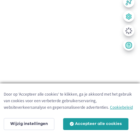
Door op 'Accepteer alle cookies' te klikken, ga je akkoord met het gebruik
van cookies voor een verbeterde gebruikerservaring,
websiteverkeersanalyse en gepersonaliseerde advertenties.
Cookiebeleid
Wijzig instellingen
Accepteer alle cookies
200 m
©
OpenStreetMap
contributors,
Tracestrack