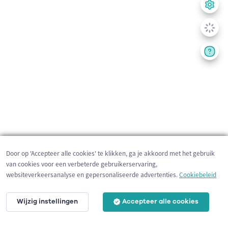
Door op 'Accepteer alle cookies' te klikken, ga je akkoord met het gebruik
van cookies voor een verbeterde gebruikerservaring,
websiteverkeersanalyse en gepersonaliseerde advertenties.
Cookiebeleid
Wijzig instellingen
Accepteer alle cookies
200 m
©
OpenStreetMap
contributors,
Tracestrack