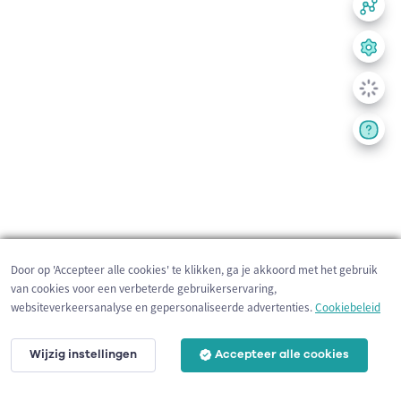
Door op 'Accepteer alle cookies' te klikken, ga je akkoord met het gebruik
van cookies voor een verbeterde gebruikerservaring,
websiteverkeersanalyse en gepersonaliseerde advertenties.
Cookiebeleid
Wijzig instellingen
Accepteer alle cookies
200 m
©
OpenStreetMap
contributors,
Tracestrack