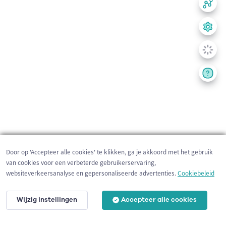
Door op 'Accepteer alle cookies' te klikken, ga je akkoord met het gebruik
van cookies voor een verbeterde gebruikerservaring,
websiteverkeersanalyse en gepersonaliseerde advertenties.
Cookiebeleid
Wijzig instellingen
Accepteer alle cookies
200 m
©
OpenStreetMap
contributors,
Tracestrack