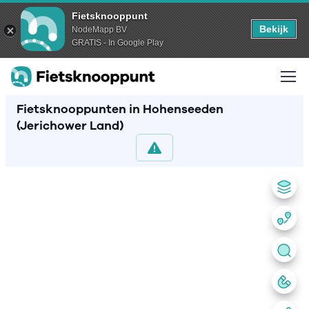
Fietsknooppunt
Bekijk
NodeMapp BV
GRATIS - In Google Play
Fietsknooppunten in Hohenseeden
(Jerichower Land)