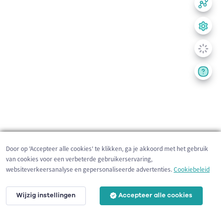
Door op 'Accepteer alle cookies' te klikken, ga je akkoord met het gebruik
van cookies voor een verbeterde gebruikerservaring,
websiteverkeersanalyse en gepersonaliseerde advertenties.
Cookiebeleid
Wijzig instellingen
Accepteer alle cookies
200 m
©
OpenStreetMap
contributors,
Tracestrack