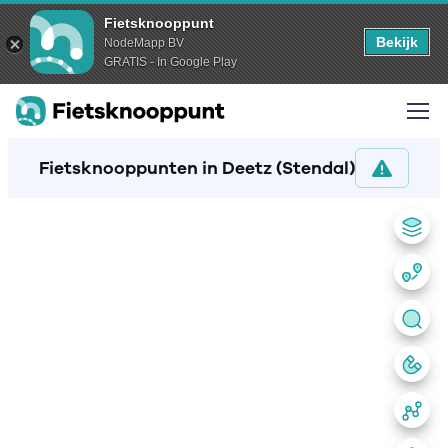
Fietsknooppunt
Bekijk
NodeMapp BV
GRATIS - In Google Play
Fietsknooppunten in Deetz (Stendal)