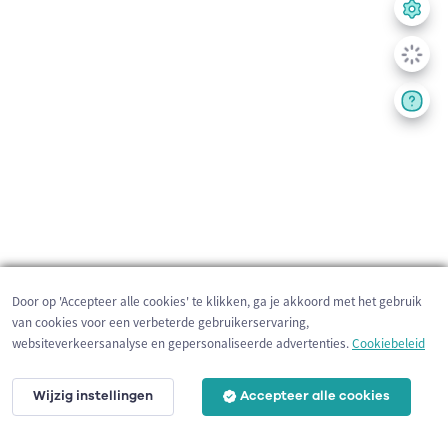
Door op 'Accepteer alle cookies' te klikken, ga je akkoord met het gebruik
van cookies voor een verbeterde gebruikerservaring,
websiteverkeersanalyse en gepersonaliseerde advertenties.
Cookiebeleid
Wijzig instellingen
Accepteer alle cookies
200 m
©
OpenStreetMap
contributors,
Tracestrack