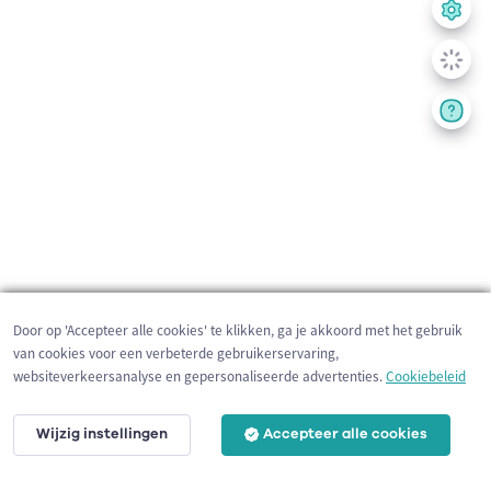
Door op 'Accepteer alle cookies' te klikken, ga je akkoord met het gebruik
van cookies voor een verbeterde gebruikerservaring,
websiteverkeersanalyse en gepersonaliseerde advertenties.
Cookiebeleid
Wijzig instellingen
Accepteer alle cookies
200 m
©
OpenStreetMap
contributors,
Tracestrack